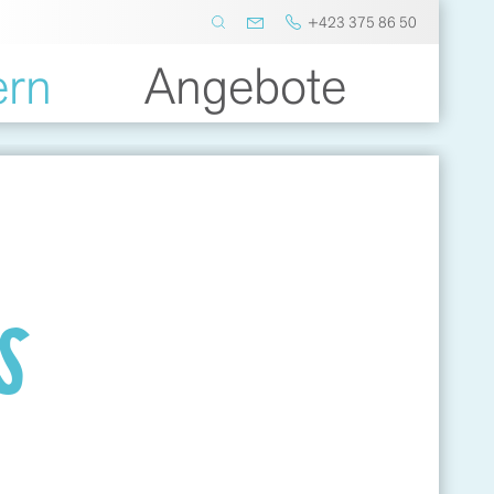
+423 375 86 50
ern
Angebote
S