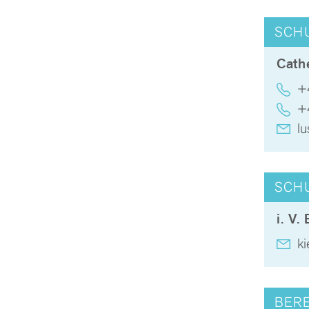
SCH
Cath
+
+
lu
SCHU
i. V.
ki
BER