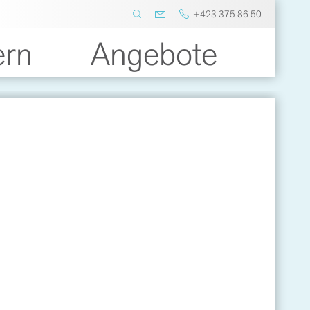
+423 375 86 50
ern
Angebote