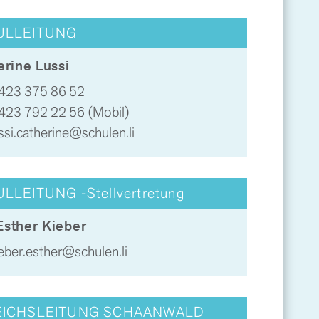
ULLEITUNG
erine Lussi
423 375 86 52
423 792 22 56
(Mobil)
ssi.catherine@schulen.li
LLEITUNG -Stellvertretung
 Esther Kieber
eber.esther@schulen.li
EICHSLEITUNG SCHAANWALD