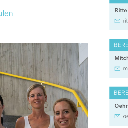
Ritte
ulen
ri
BER
Mitch
mi
BER
Oehr
oe