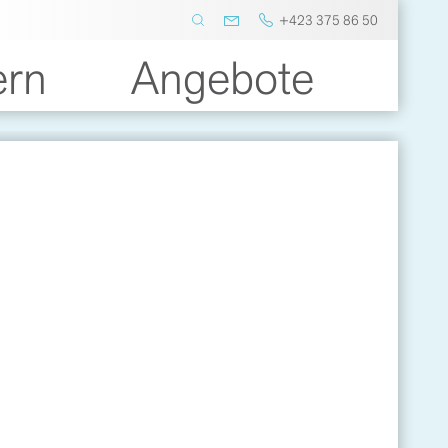
+423 375 86 50
ern
Angebote