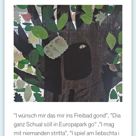
"I wünsch mir das mir ins Freibad gond", "Dia
ganz Schual söll in Europapark go" ,"I mag
mit niemanden stritta", "I spiel am liebschta i