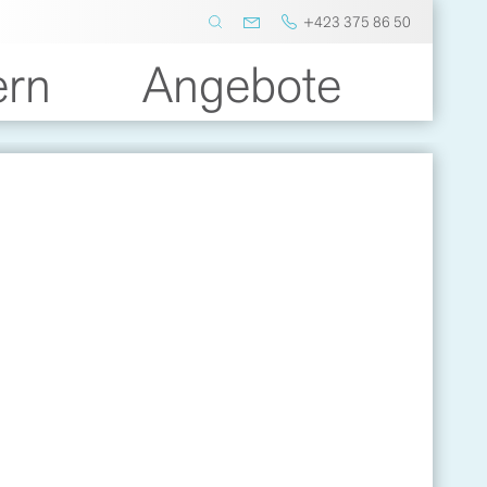
+423 375 86 50
ern
Angebote