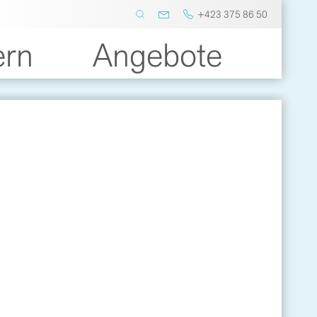
+423 375 86 50
ern
Angebote