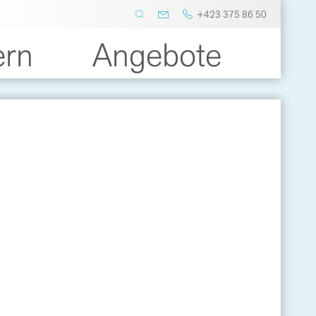
+423 375 86 50
ern
Angebote