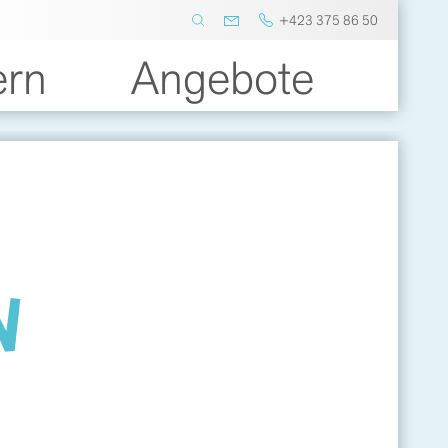
+423 375 86 50
ern
Angebote
N