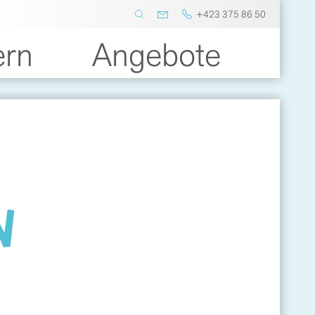
+423 375 86 50
ern
Angebote
N