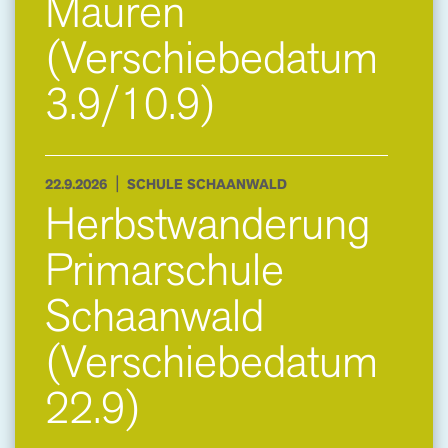
Mauren
(Verschiebedatum
3.9/10.9)
|
22.9.2026
SCHULE SCHAANWALD
Herbstwanderung
Primarschule
Schaanwald
(Verschiebedatum
22.9)