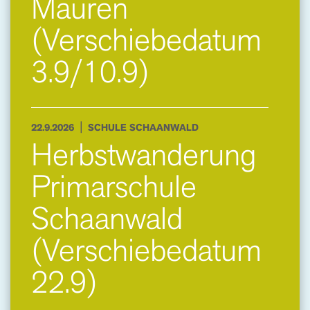
Mauren
(Verschiebedatum
3.9/10.9)
|
22.9.2026
SCHULE SCHAANWALD
Herbstwanderung
Primarschule
Schaanwald
(Verschiebedatum
22.9)