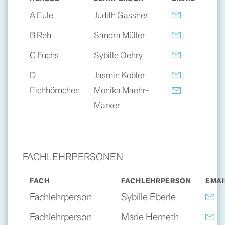
A Eule
Judith Gassner
B Reh
Sandra Müller
C Fuchs
Sybille Oehry
D
Jasmin Kobler
Eichhörnchen
Monika Maehr-
Marxer
FACHLEHRPERSONEN
FACH
FACHLEHRPERSON
EMAI
Fachlehrperson
Sybille Eberle
Fachlehrperson
Marie Herneth